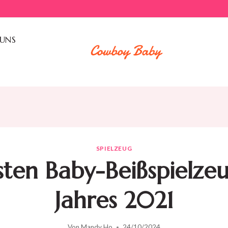
 UNS
SPIELZEUG
sten Baby-Beißspielze
Jahres 2021
Von
Mandy Ho
24/10/2024