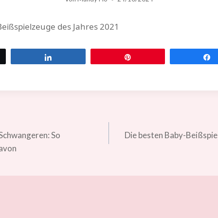
Beißspielzeuge des Jahres 2021
rn
Teilen
Pin
vigation
Schwangeren: So
Die besten Baby-Beißspie
avon