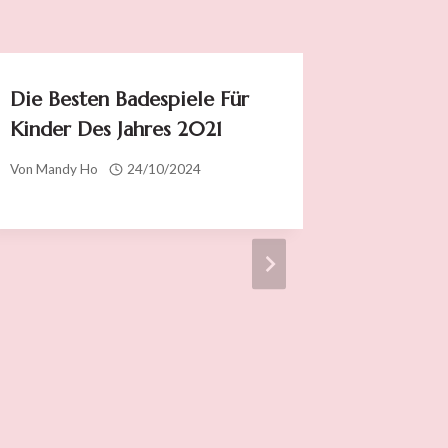
Die Besten Badespiele Für
Kinder Des Jahres 2021
Von
Mandy Ho
24/10/2024
Die Bes
Für Kin
Von
Mandy 