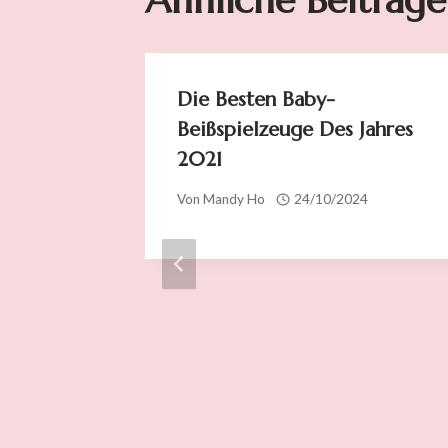
Ähnliche Beiträge
Die Besten Baby-
Beißspielzeuge Des Jahres
2021
Von
Mandy Ho
24/10/2024
 Des
5