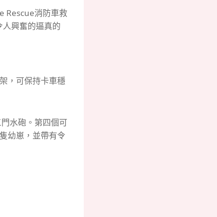
e Rescue消防車救
令人興奮的逼真的
撐架，可保持卡車穩
射三門水砲。
第四個可
6隻幼崽，並帶有令