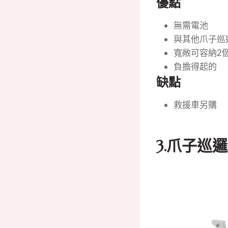
優點
無需電池
與其他爪子巡
寬敞可容納2
負擔得起的
缺點
救援車另購
3.
爪子巡邏