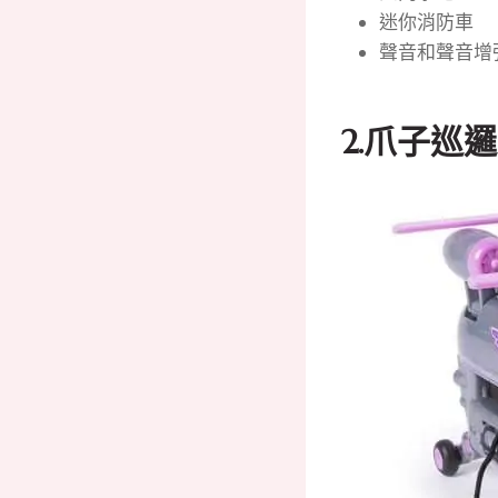
迷你消防車
聲音和聲音增
2.
爪子巡邏