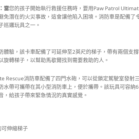
：當
您的孩子開始執行救援任務時，要用Paw Patrol Ultimat
 Bay避免潛在的火災事故，這會讓他陷入困境。
消防車是配備了
子巡邏玩具之一。
防體驗，該卡車配備了可延伸至2英尺的梯子，帶有兩個支
以旋轉梯子，以幫助馬歇爾找到需要救助的人。
Ultimate Rescue消防車配備了四門水砲，可以從鎖定駕駛室發
防水帶可攜帶在其小型消防車上，便於攜帶。
該玩具可容納
音，給孩子帶來緊急情況的真實感覺。
的可伸縮梯子