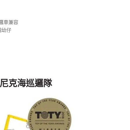
邏車兼容
個幼仔
尼克海巡邏隊