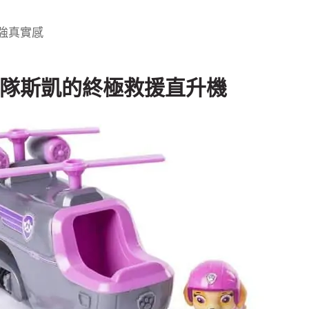
強真實感
隊斯凱的終極救援直升機