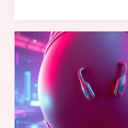
什
麼
我
在
懷
孕
期
間
患
有
口
腔
潰
瘍？