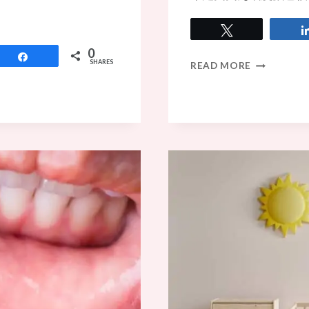
Tweet
0
Share
如
SHARES
READ MORE
何
弄
清
楚
寶
寶
的
頭
髮
顏
色