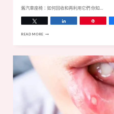
舊汽車座椅：如何回收和再利用它們 你知…
Tweet
Share
Pin
舊
READ MORE
汽
車
座
椅
的
命
運：
如
何
安
全
地
回
收
和