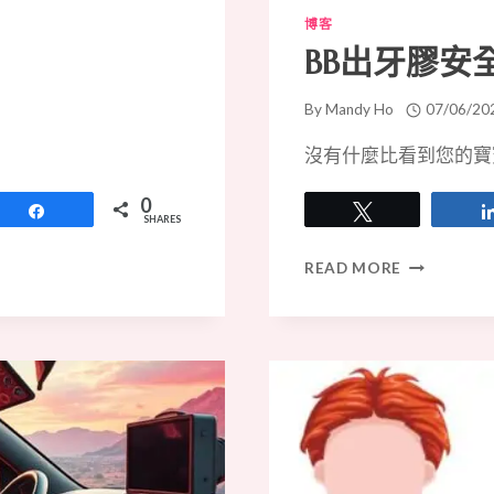
博客
BB出牙膠安
By
Mandy Ho
07/06/20
沒有什麼比看到您的寶
0
Share
Tweet
SHARES
BB
READ MORE
出
牙
膠
安
全
嗎？