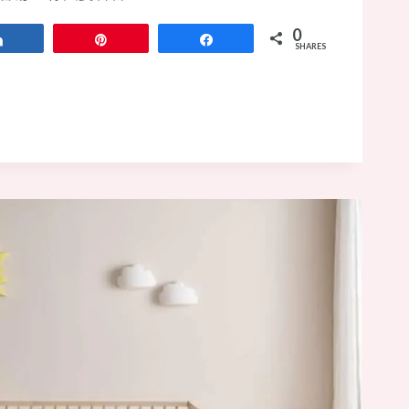
0
Share
Pin
Share
SHARES