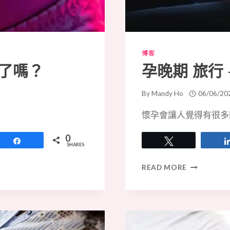
床
安
全
標
準？
博客
了嗎？
孕晚期 旅行
By
Mandy Ho
06/06/20
懷孕會讓人覺得有很多
0
Share
Tweet
SHARES
孕
READ MORE
晚
期
旅
行
–
您