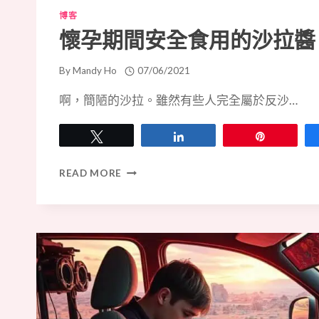
博客
懷孕期間安全食用的沙拉醬
By
Mandy Ho
07/06/2021
啊，簡陋的沙拉。雖然有些人完全屬於反沙…
Tweet
Share
Pin
懷
READ MORE
孕
期
間
安
全
食
用
的
沙
拉