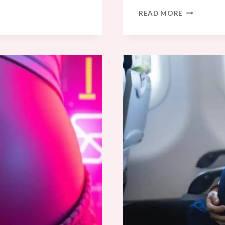
嬰
READ MORE
兒
床
墊
尺
寸
不
合？
如
何
確
保
我
的
嬰
兒
床
符
合
嬰
兒