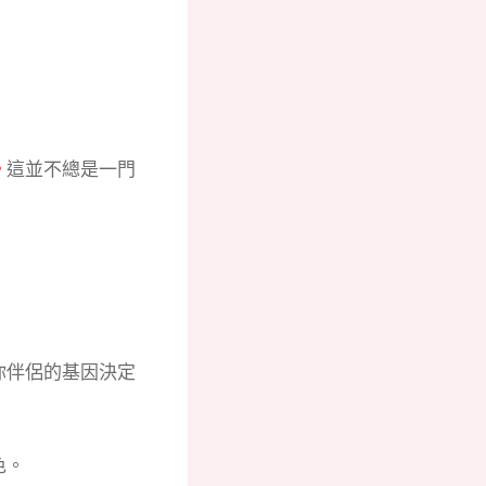
。
這並不總是一門
你伴侶的基因決定
色。