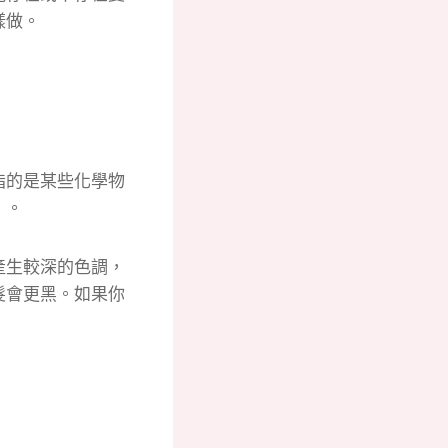
樣做。
指的是某些化學物
）。
產生較深的色調，
髮會更黑。
如果你