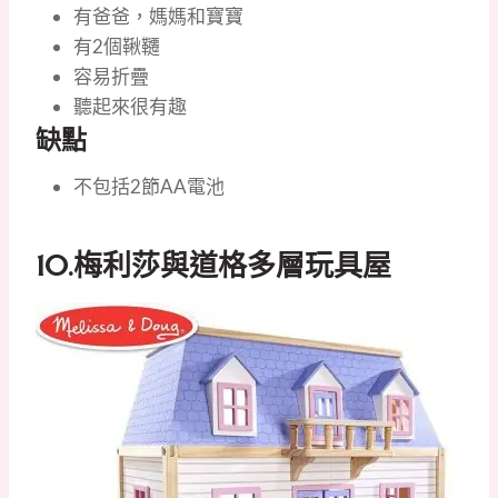
有爸爸，媽媽和寶寶
有2個鞦韆
容易折疊
聽起來很有趣
缺點
不包括2節AA電池
10.
梅利莎與道格多層玩具屋