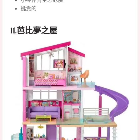
挺貴的
11.
芭比夢之屋