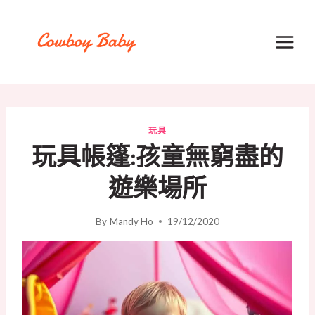
Skip
to
content
玩具
玩具帳篷:孩童無窮盡的
遊樂場所
By
Mandy Ho
19/12/2020